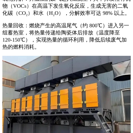
物（VOCs）在高温下发生氧化反应，生成无害的二氧
化碳（CO₂）和水（H₂O），分解效率可达 98% 以上。​
热量回收：燃烧产生的高温尾气（约 800℃）进入另一
组蓄热室，将热量传递给陶瓷体后排放（温度降至
120-150℃），实现热量的循环利用，降低后续废气加
热的燃料消耗。​