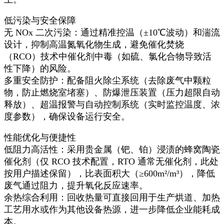
低污染与安全保障​
无 NOx 二次污染：通过精准控温（±10℃波动）和湍流
设计，抑制高温氮氧化物生成，避免催化焚烧
（RCO）技术中催化剂中毒（如硫、氯化合物导致活
性下降）的风险。​
多重安全防护：配备阻火除尘系统（去除废气中颗粒
物，防止燃烧室堵塞）、防爆泄压装置（压力超限自动
释放）、超温报警与自动控制系统（实时监控温度、浓
度参数），确保设备运行安全。​
性能优化与便捷性​
低阻力高活性：采用贵金属（钯、铂）浸渍的蜂窝陶瓷
催化剂（仅 RCO 技术配置，RTO 通常无催化剂，此处
按用户描述保留），比表面积大（≥600m²/m³），降低
废气通过阻力，提升氧化反应速率。​
余热综合利用：回收热量可直接回用于生产烘道、加热
工艺用水或作为其他设备热源，进一步降低企业能耗成
本。​