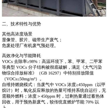
二、技术特性与优势​
其他高浓度场景​
显像管、胶片、磁带生产废气；​
危废处理厂有机废气预处理。
高效净化与节能降耗​
VOCs 去除率≥98%：高温环境下，苯、甲苯、二甲苯
等典型 VOCs 分子结构被彻底破解，满足《大气污染
物综合排放标准》（GB 16297）中特别排放限值
（VOCs≤50mg/m³）。​
自维持燃烧模式：当废气中 VOCs 浓度≥450ppm（以甲
烷计）时，氧化反应释放的热量可维持系统自运行，无
需额外燃料；浓度＞450ppm 时，过剩热量通过蓄热体
回收，用于预热新废气，较传统直燃炉节能 70% 以
上。​